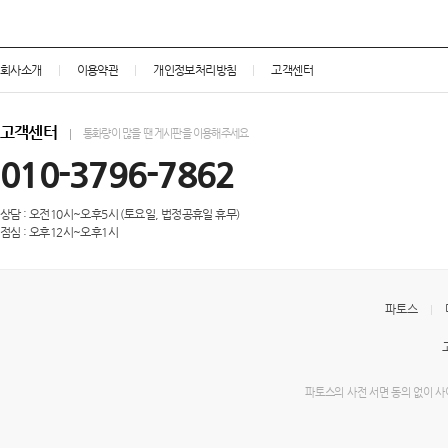
회사소개
이용약관
개인정보처리방침
고객센터
고객센터
통화량이 많을 땐 게시판을 이용해주세요
010-3796-7862
상담 : 오전10시~오후5시 (토요일, 법정공휴일 휴무)
점심 : 오후12시~오후1시
파토스
파토스의 사전 서면 동의 없이 사이