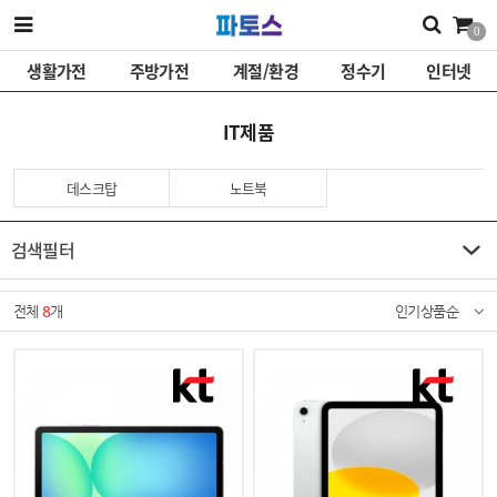
0
생활가전
주방가전
계절/환경
정수기
인터넷
IT제품
데스크탑
노트북
검색필터
전체
8
개
인기상품순