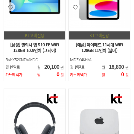
KT고객전용
KT고객전용
[삼성] 갤럭시 탭 S10 FE WiFi
[애플] 아이패드 11세대 WiFi
128GB 10.9인치 (그레이)
128GB 11인치 (실버)
SM-X520NZAAKOO
MD3Y4KH/A
20,100
18,800
월 렌탈료
월 렌탈료
월
원
월
원
0
0
카드혜택가
카드혜택가
월
원
월
원