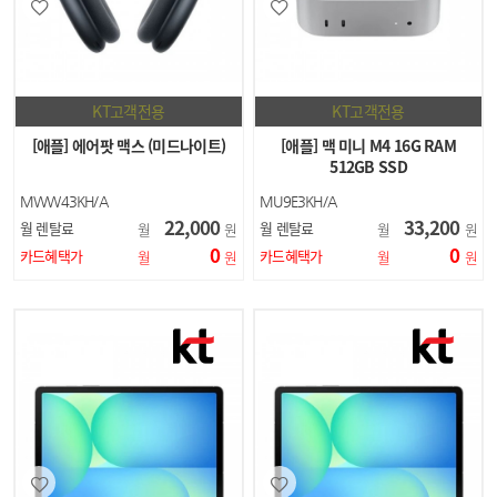
KT고객전용
KT고객전용
[애플] 에어팟 맥스 (미드나이트)
[애플] 맥 미니 M4 16G RAM
512GB SSD
MWW43KH/A
MU9E3KH/A
22,000
33,200
월 렌탈료
월 렌탈료
월
원
월
원
0
0
카드혜택가
카드혜택가
월
원
월
원