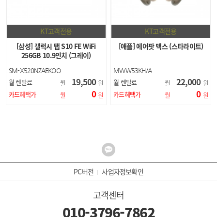
KT고객전용
KT고객전용
[삼성] 갤럭시 탭 S10 FE WiFi
[애플] 에어팟 맥스 (스타라이트)
256GB 10.9인치 (그레이)
SM-X520NZAEKOO
MWW53KH/A
19,500
22,000
월 렌탈료
월 렌탈료
월
원
월
원
0
0
카드혜택가
카드혜택가
월
원
월
원
PC버전
사업자정보확인
고객센터
010-3796-7862