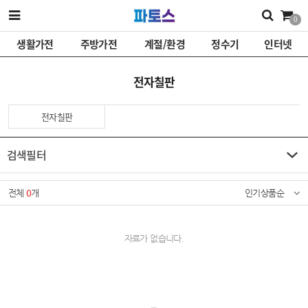
0
생활가전
주방가전
계절/환경
정수기
인터넷
전자칠판
전자칠판
검색필터
전체
0
개
인기상품순
자료가 없습니다.