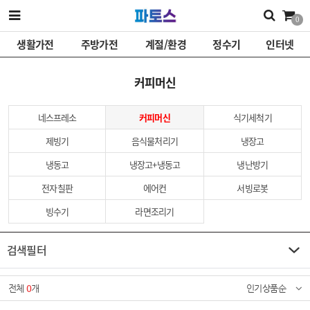
0
생활가전
주방가전
계절/환경
정수기
인터넷
커피머신
네스프레소
커피머신
식기세척기
제빙기
음식물처리기
냉장고
냉동고
냉장고+냉동고
냉난방기
전자칠판
에어컨
서빙로봇
빙수기
라면조리기
검색필터
전체
0
개
인기상품순