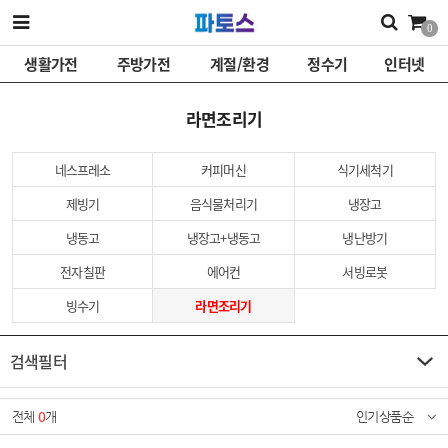
0
생활가전
주방가전
계절/환경
정수기
인터넷
라면조리기
네스프레소
커피머신
식기세척기
제빙기
음식물처리기
냉장고
냉동고
냉장고+냉동고
냉난방기
전자칠판
에어컨
서빙로봇
빙수기
라면조리기
검색필터
전체
0
개
인기상품순