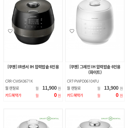
[쿠첸] IR센서 IH 압력밥솥 6인용
[쿠첸] 그레인 IH 압력밥솥 6인용
(화이트)
CRR-CWSK0671K
CRT-PWPD0610KFU
11,900
13,900
월 렌탈료
월 렌탈료
월
원
월
원
0
0
카드혜택가
카드혜택가
월
원
월
원