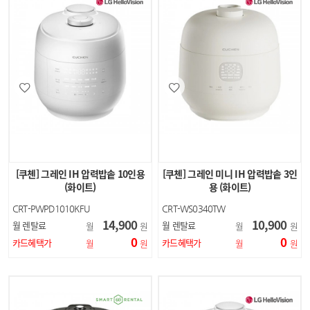
[쿠첸] 그레인 IH 압력밥솥 10인용
[쿠첸] 그레인 미니 IH 압력밥솥 3인
(화이트)
용 (화이트)
CRT-PWPD1010KFU
CRT-WS0340TW
14,900
10,900
월 렌탈료
월 렌탈료
월
원
월
원
0
0
카드혜택가
카드혜택가
월
원
월
원