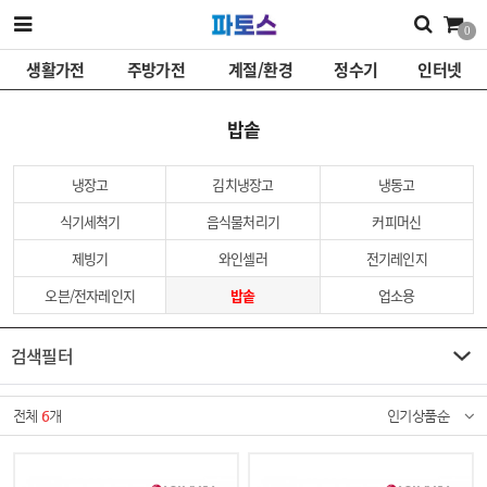
0
생활가전
주방가전
계절/환경
정수기
인터넷
밥솥
냉장고
김치냉장고
냉동고
식기세척기
음식물처리기
커피머신
제빙기
와인셀러
전기레인지
오븐/전자레인지
밥솥
업소용
검색필터
전체
6
개
인기상품순