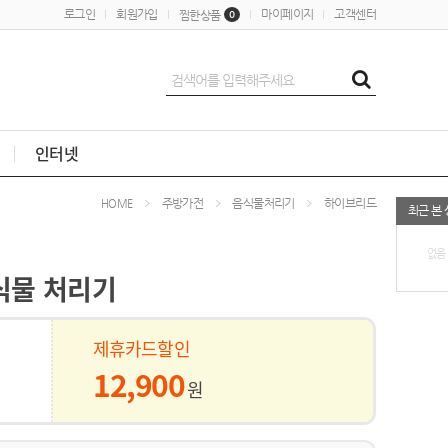
로그인
회원가입
마이페이지
고객센터
찜한상품
0
인터넷
주방가전
음식물처리기
하이브리드
HOME
최근 본
없음
식물 처리기
제휴카드할인
12,900
원