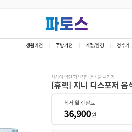
생활가전
주방가전
계절/환경
정수기
세상에 없던 혁신적인 음식물 처리기
[휴렉] 지니 디스포저 음
최저 월 렌탈료
36,900
원