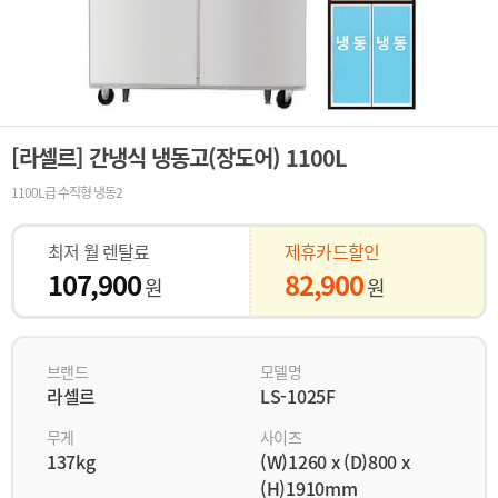
[라셀르] 간냉식 냉동고(장도어) 1100L
1100L급 수직형 냉동2
최저 월 렌탈료
제휴카드할인
107,900
82,900
원
원
브랜드
모델명
라셀르
LS-1025F
무게
사이즈
137kg
(W)1260 x (D)800 x
(H)1910mm