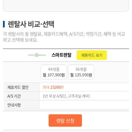
렌탈사 비교·선택
각 렌탈사의 월 렌탈료, 제휴카드혜택, A/S기간, 약정기간, 혜택 등 비교
하고 선택해 보세요.
스마트렌탈
제휴카드 보기
48개월
36개월
월
107,900
원
월
135,900
원
제휴카드 할인
최대
25,000
원
A/S 기간
1년 무상 A/S(단, 고객과실 제외)
안내사항
렌탈 신청