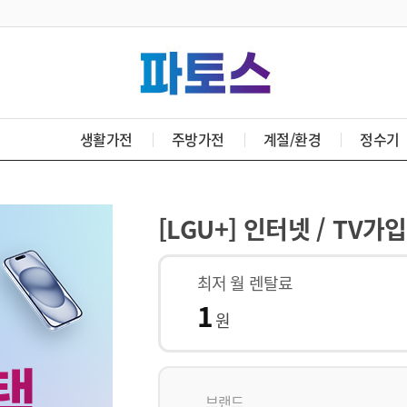
생활가전
주방가전
계절/환경
정수기
[LGU+] 인터넷 / TV
최저 월 렌탈료
1
원
브랜드