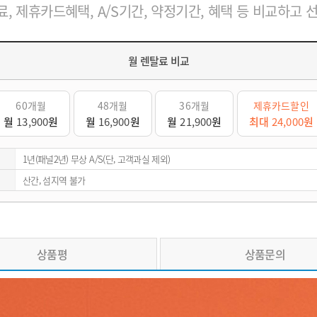
, 제휴카드혜택, A/S기간, 약정기간, 혜택 등 비교하고 
월 렌탈료 비교
60개월
48개월
36개월
제휴카드할인
월
13,900
원
월
16,900
원
월
21,900
원
최대
24,000
원
1년(패널2년) 무상 A/S(단, 고객과실 제외)
산간, 섬지역 불가
상품평
상품문의