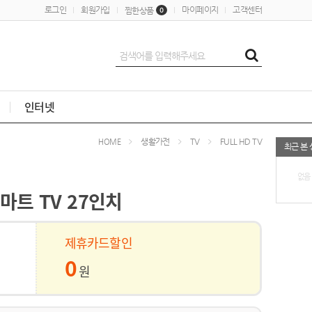
로그인
회원가입
마이페이지
고객센터
찜한상품
0
인터넷
생활가전
TV
FULL HD TV
HOME
최근 본
없음
스마트 TV 27인치
제휴카드할인
0
원