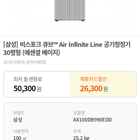
[삼성] 비스포크 큐브™ Air Infinite Line 공기청정기
30평형 (에센셜 베이지)
공간과 조화되는 본연의 깨끗함
최저 월 렌탈료
제휴카드할인
50,300
26,300
원
원
브랜드
모델명
삼성
AX100DB990EDD
사용면적
무게
100 ㎡
25.2 kg