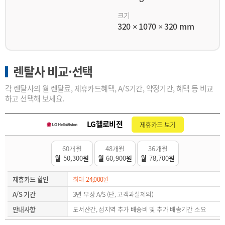
크기
320 × 1070 × 320 mm
렌탈사 비교·선택
각 렌탈사의 월 렌탈료, 제휴카드혜택, A/S기간, 약정기간, 혜택 등 비교
하고 선택해 보세요.
LG헬로비전
제휴카드 보기
60개월
48개월
36개월
월
50,300
원
월
60,900
원
월
78,700
원
제휴카드 할인
최대
24,000
원
A/S 기간
3년 무상 A/S (단, 고객과실제외)
안내사항
도서산간, 섬지역 추가 배송비 및 추가 배송기간 소요